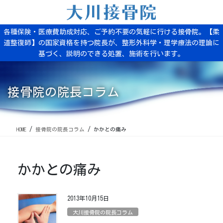
コ
ナ
ン
ビ
テ
ゲ
各種保険・医療費助成対応、ご予約不要の気軽に行ける接骨院。【柔
ン
ー
道整復師】の国家資格を持つ院長が、整形外科学・理学療法の理論に
ツ
シ
基づく、説明のできる処置、施術を行います。
に
ョ
移
ン
動
に
移
接骨院の院長コラム
動
HOME
接骨院の院長コラム
かかとの痛み
かかとの痛み
2013年10月15日
大川接骨院の院長コラム