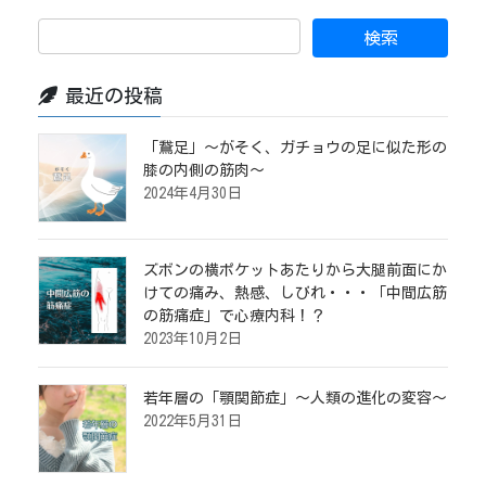
最近の投稿
「鵞足」～がそく、ガチョウの足に似た形の
膝の内側の筋肉～
2024年4月30日
ズボンの横ポケットあたりから大腿前面にか
けての痛み、熱感、しびれ・・・「中間広筋
の筋痛症」で心療内科！？
2023年10月2日
若年層の「顎関節症」～人類の進化の変容～
2022年5月31日