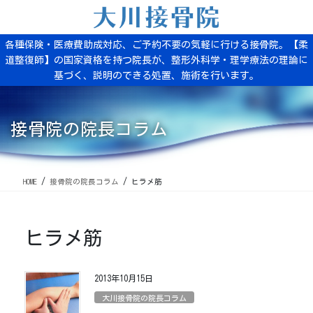
コ
ナ
ン
ビ
テ
ゲ
各種保険・医療費助成対応、ご予約不要の気軽に行ける接骨院。【柔
ン
ー
道整復師】の国家資格を持つ院長が、整形外科学・理学療法の理論に
ツ
シ
基づく、説明のできる処置、施術を行います。
に
ョ
移
ン
動
に
移
接骨院の院長コラム
動
HOME
接骨院の院長コラム
ヒラメ筋
ヒラメ筋
2013年10月15日
大川接骨院の院長コラム