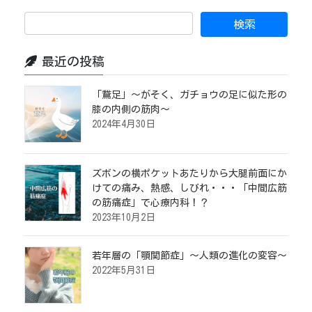
最近の投稿
「鵞足」～がそく、ガチョウの足に似た形の
膝の内側の筋肉～
2024年4月30日
ズボンの横ポケットあたりから大腿前面にか
けての痛み、熱感、しびれ・・・「中間広筋
の筋痛症」で心療内科！？
2023年10月2日
若年層の「顎関節症」～人類の進化の変容～
2022年5月31日