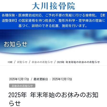
コ
ナ
ン
ビ
テ
ゲ
各種保険・医療費助成対応、ご予約不要の気軽に行ける接骨院。【柔
ン
ー
道整復師】の国家資格を持つ院長が、整形外科学・理学療法の理論に
ツ
シ
基づく、説明のできる処置、施術を行います。
に
ョ
移
ン
動
に
移
お知らせ
動
HOME
お知らせ
お休みのお知らせ
2025年 年末年始のお休みのお知らせ
2025年12月17日
/ 最終更新日 :
2025年12月17日
お休みのお知らせ
2025年 年末年始のお休みのお知
らせ