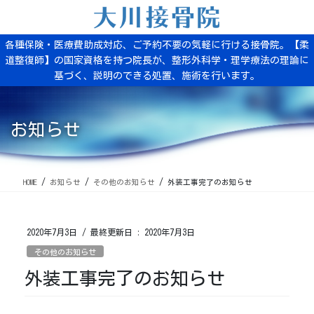
コ
ナ
ン
ビ
テ
ゲ
各種保険・医療費助成対応、ご予約不要の気軽に行ける接骨院。【柔
ン
ー
道整復師】の国家資格を持つ院長が、整形外科学・理学療法の理論に
ツ
シ
基づく、説明のできる処置、施術を行います。
に
ョ
移
ン
動
に
移
お知らせ
動
HOME
お知らせ
その他のお知らせ
外装工事完了のお知らせ
2020年7月3日
/ 最終更新日 :
2020年7月3日
その他のお知らせ
外装工事完了のお知らせ