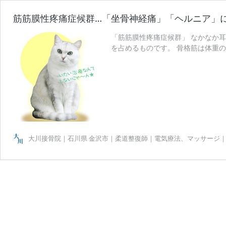
筋筋膜性疼痛症候群…「坐骨神経痛」「ヘルニア」
「筋筋膜性疼痛症候群」 なかなか
を占めるものです。 骨格筋は体重
筋
います …
続きを読む
筋
膜
性
疼
痛
症
候
大川接骨院｜石川県 金沢市｜柔道整復師｜電気療法、マッサージ
群…
「坐
骨
神
経
痛」
「ヘ
ル